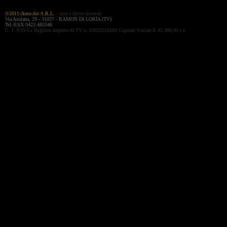
©2011-Auto-Art S.R.L.
- tutti i diritti riservati
Via Asolana, 29 - 31037 - RAMON DI LORIA (TV)
Tel./FAX 0423.485346
C. F./P.IVA e Registro Imprese di TV n. 03922210269 Capitale Sociale E 45.000,00 i.v.